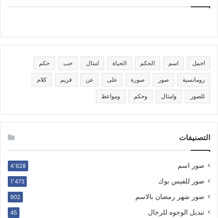
اجمل
اسم
الحكم
الحياة
امثال
حب
حكم
رومانسية
صور
صورة
على
عن
فريم
كلام
للصور
وامثال
وحكم
ومواعظ
التصنيفات
صور اسم
4٬628
صور للفيس بوك
1٬473
صور شهر رمضان بالاسم
902
تبديل الوجوه للرجال
45