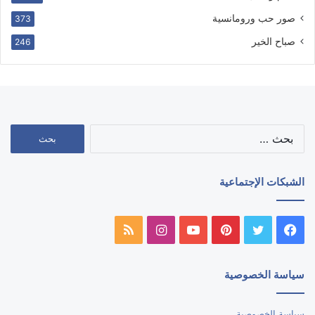
صور حب ورومانسية
373
صباح الخير
246
البحث
عن:
الشبكات الإجتماعية
فيسبوك
تويتر
بينتيريست
يوتيوب
انستقرام
ملخص
الموقع
سياسة الخصوصية
RSS
سياسة الخصوصية