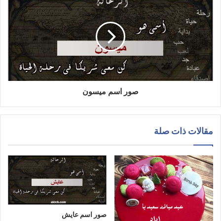
صور اسم ميسون
مقالات ذات صلة
صور اسم عايش