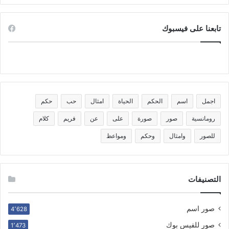
تابعنا على فيسبوك
اجمل
اسم
الحكم
الحياة
امثال
حب
حكم
رومانسية
صور
صورة
على
عن
فريم
كلام
للصور
وامثال
وحكم
ومواعظ
التصنيفات
صور اسم
4٬628
صور للفيس بوك
1٬473