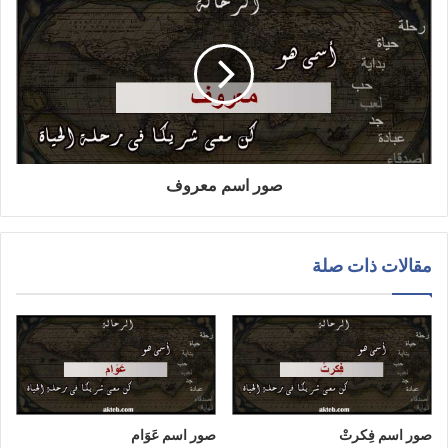
صور اسم معروف
مقالات ذات صلة
صور اسم فِكرتْ
صور اسم عَوَام