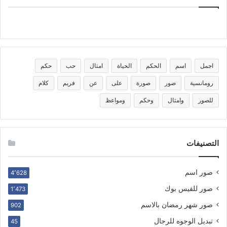
اجمل
اسم
الحكم
الحياة
امثال
حب
حكم
رومانسية
صور
صورة
على
عن
فريم
كلام
للصور
وامثال
وحكم
ومواعظ
التصنيفات
صور اسم
4٬628
صور للفيس بوك
1٬473
صور شهر رمضان بالاسم
902
تبديل الوجوه للرجال
45