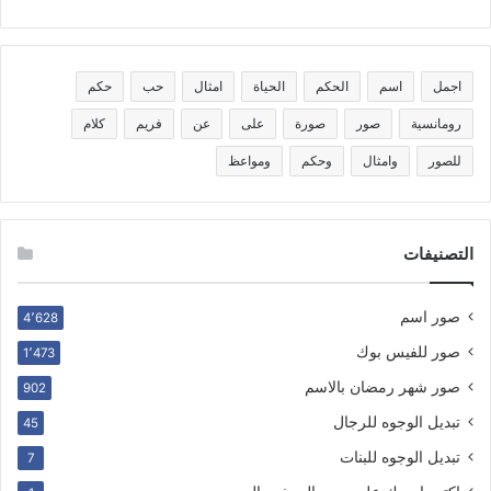
اجمل
اسم
الحكم
الحياة
امثال
حب
حكم
رومانسية
صور
صورة
على
عن
فريم
كلام
للصور
وامثال
وحكم
ومواعظ
التصنيفات
صور اسم
4٬628
صور للفيس بوك
1٬473
صور شهر رمضان بالاسم
902
تبديل الوجوه للرجال
45
تبديل الوجوه للبنات
7