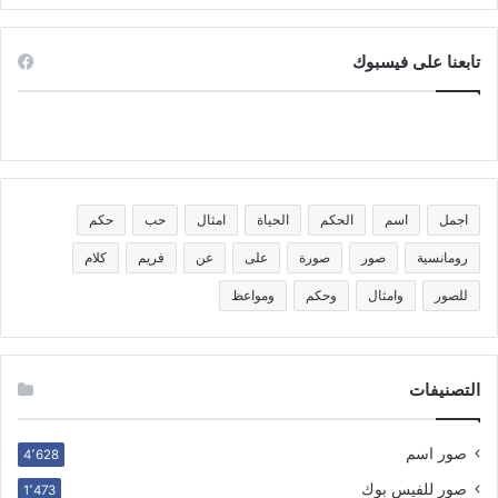
تابعنا على فيسبوك
اجمل
اسم
الحكم
الحياة
امثال
حب
حكم
رومانسية
صور
صورة
على
عن
فريم
كلام
للصور
وامثال
وحكم
ومواعظ
التصنيفات
صور اسم
4٬628
صور للفيس بوك
1٬473