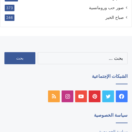
صور حب ورومانسية
373
صباح الخير
246
البحث
عن:
الشبكات الإجتماعية
فيسبوك
تويتر
بينتيريست
يوتيوب
انستقرام
ملخص
الموقع
سياسة الخصوصية
RSS
سياسة الخصوصية