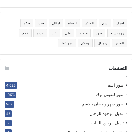
اجمل
اسم
الحكم
الحياة
امثال
حب
حكم
رومانسية
صور
صورة
على
عن
فريم
كلام
للصور
وامثال
وحكم
ومواعظ
التصنيفات
صور اسم
4٬628
صور للفيس بوك
1٬473
صور شهر رمضان بالاسم
902
تبديل الوجوه للرجال
45
تبديل الوجوه للبنات
7