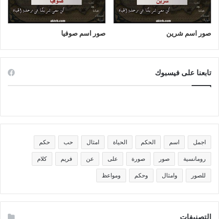
صور اسم شرين
صور اسم صوفيا
تابعنا على فيسبوك
اجمل
اسم
الحكم
الحياة
امثال
حب
حكم
رومانسية
صور
صورة
على
عن
فريم
كلام
للصور
وامثال
وحكم
ومواعظ
التصنيفات