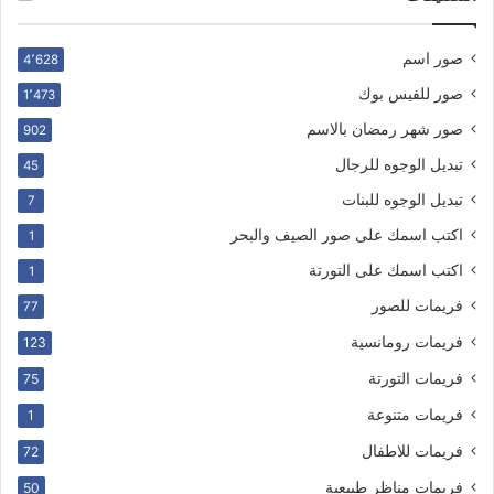
صور اسم
4٬628
صور للفيس بوك
1٬473
صور شهر رمضان بالاسم
902
تبديل الوجوه للرجال
45
تبديل الوجوه للبنات
7
اكتب اسمك على صور الصيف والبحر
1
اكتب اسمك على التورتة
1
فريمات للصور
77
فريمات رومانسية
123
فريمات التورتة
75
فريمات متنوعة
1
فريمات للاطفال
72
فريمات مناظر طبيعية
50