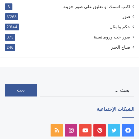
اكتب اسمك او تعليق على صور حزينة
3
صور
3٬263
حكم وامثال
2٬644
صور حب ورومانسية
373
صباح الخير
246
البحث
عن:
الشبكات الإجتماعية
فيسبوك
تويتر
بينتيريست
يوتيوب
انستقرام
ملخص