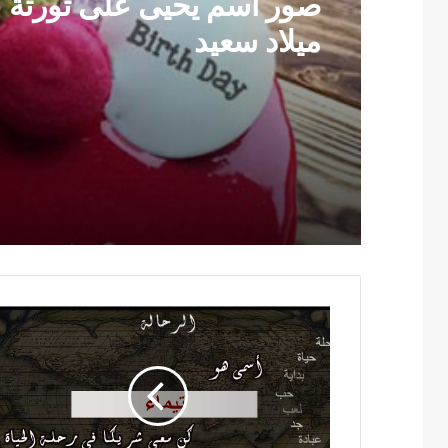
صور اسم يحيى على تورتة ع
ميلاد سعيد