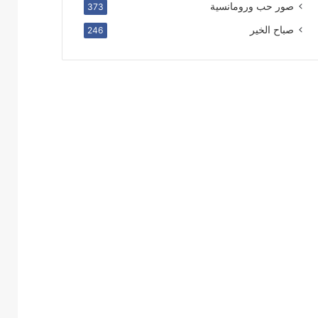
صور حب ورومانسية
373
صباح الخير
246