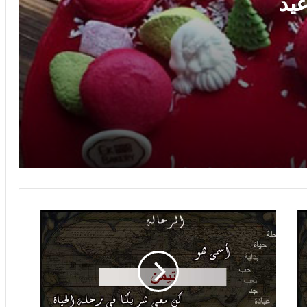
يد
صور اسم يحيى على القمر
صور اسم يحيى صور لاسم يحيى صور
رومانسية