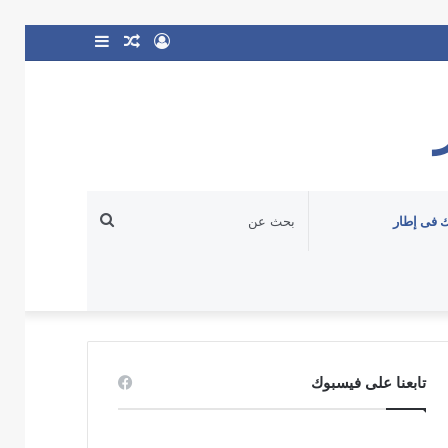
تسجيل
مقال
إضافة
الدخول
عشوائي
عمود
جانبي
بحث
 فى إطار
عن
تابعنا على فيسبوك