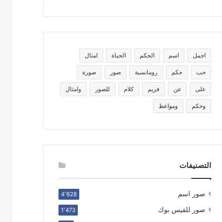
اجمل
اسم
الحكم
الحياة
امثال
حب
حكم
رومانسية
صور
صورة
على
عن
فريم
كلام
للصور
وامثال
وحكم
ومواعظ
التصنيفات
صور اسم
4٬628
صور للفيس بوك
1٬473