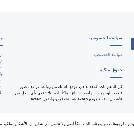
سياسة الخصوصية
مو
سياسة الخصوصية
تر
تر
اك
حقوق ملكية
وا
ال
صو
كل المعلومات المقدمة في موقع akteb من روابط مواقع ، صور ،
أك
فيديو ، لوجوهات ، وأيقونات الخ ، ملكاً للغير ولا تنتمى بأي شكل من
الأشكال لملكية موقع akteb بإستثناء لوجو وأيقون akteb.