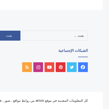
البحث
عن:
الشبكات الإجتماعية
فيسبوك
تويتر
بينتيريست
يوتيوب
انستقرام
ملخص
الموقع
RSS
كل المعلومات المقدمة في موقع akteb من روابط مواقع ، صور ، فيديو ، لوجوهات ، وأيقونات الخ ، ملكاً للغير ولا تنتمى بأي شكل من الأشكال لملكية موقع akteb بإستثناء لوجو وأيقون akteb.