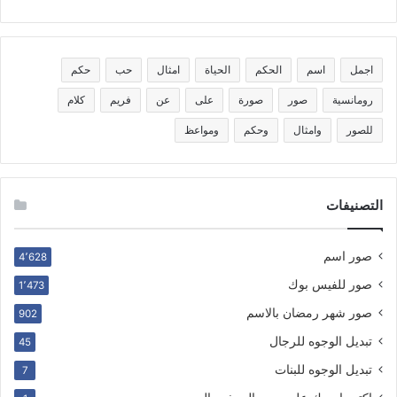
اجمل
اسم
الحكم
الحياة
امثال
حب
حكم
رومانسية
صور
صورة
على
عن
فريم
كلام
للصور
وامثال
وحكم
ومواعظ
التصنيفات
صور اسم
4٬628
صور للفيس بوك
1٬473
صور شهر رمضان بالاسم
902
تبديل الوجوه للرجال
45
تبديل الوجوه للبنات
7