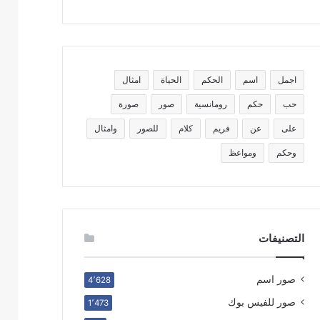
اجمل
اسم
الحكم
الحياة
امثال
حب
حكم
رومانسية
صور
صورة
على
عن
فريم
كلام
للصور
وامثال
وحكم
ومواعظ
التصنيفات
صور اسم
4٬628
صور للفيس بوك
1٬473