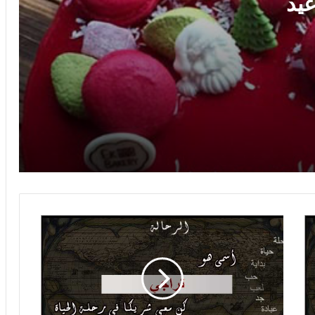
يد
صور اسم يحيى على القمر
صور اسم يحيى صور لاسم يحيى صور
رومانسية