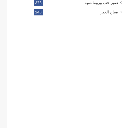
صور حب ورومانسية
373
صباح الخير
246