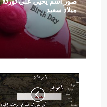
صور اسم يحيى على تورتة ع
ميلاد سعيد