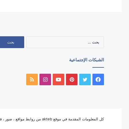
البحث
عن:
الشبكات الإجتماعية
فيسبوك
تويتر
بينتيريست
يوتيوب
انستقرام
ملخص
الموقع
RSS
كل المعلومات المقدمة في موقع akteb من روابط مواقع ، صور ، فيديو ، لوجوهات ، وأيقونات الخ ، ملكاً للغير ولا تنتمى بأي شكل من الأشكال لملكية موقع akteb بإستثناء لوجو وأيقون akteb.