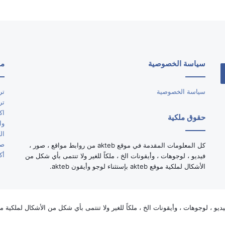
سياسة الخصوصية
مو
سياسة الخصوصية
تر
تر
اك
حقوق ملكية
وا
ال
صو
كل المعلومات المقدمة في موقع akteb من روابط مواقع ، صور ،
أك
فيديو ، لوجوهات ، وأيقونات الخ ، ملكاً للغير ولا تنتمى بأي شكل من
الأشكال لملكية موقع akteb بإستثناء لوجو وأيقون akteb.