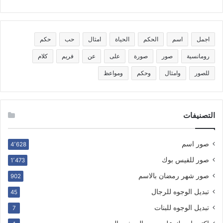
اجمل
اسم
الحكم
الحياة
امثال
حب
حكم
رومانسية
صور
صورة
على
عن
فريم
كلام
للصور
وامثال
وحكم
ومواعظ
التصنيفات
صور اسم
4٬628
صور للفيس بوك
1٬473
صور شهر رمضان بالاسم
902
تبديل الوجوه للرجال
45
تبديل الوجوه للبنات
7