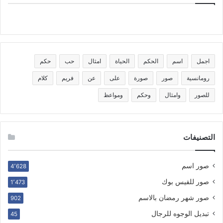
اجمل
اسم
الحكم
الحياة
امثال
حب
حكم
رومانسية
صور
صورة
على
عن
فريم
كلام
للصور
وامثال
وحكم
ومواعظ
التصنيفات
صور اسم
4٬628
صور للفيس بوك
1٬473
صور شهر رمضان بالاسم
902
تبديل الوجوه للرجال
45