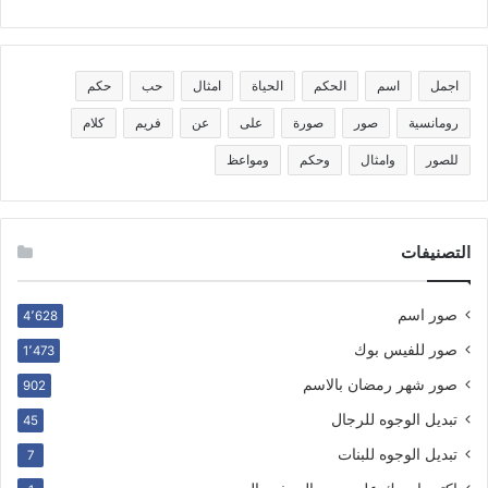
اجمل
اسم
الحكم
الحياة
امثال
حب
حكم
رومانسية
صور
صورة
على
عن
فريم
كلام
للصور
وامثال
وحكم
ومواعظ
التصنيفات
صور اسم
4٬628
صور للفيس بوك
1٬473
صور شهر رمضان بالاسم
902
تبديل الوجوه للرجال
45
تبديل الوجوه للبنات
7