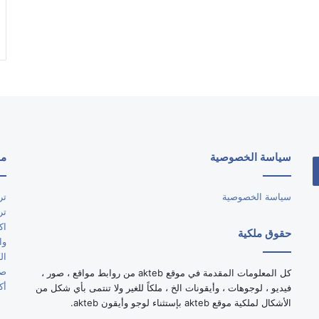
سياسة الخصوصية
مو
سياسة الخصوصية
تر
تر
اك
حقوق ملكية
وا
ال
صو
كل المعلومات المقدمة في موقع akteb من روابط مواقع ، صور ،
أك
فيديو ، لوجوهات ، وأيقونات الخ ، ملكاً للغير ولا تنتمى بأي شكل من
الأشكال لملكية موقع akteb بإستثناء لوجو وأيقون akteb.