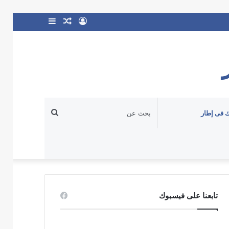
تسجيل
مقال
إضافة
الدخول
عشوائي
عمود
جانبي
بحث
 فى إطار
عن
تابعنا على فيسبوك