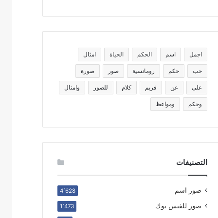
اجمل
اسم
الحكم
الحياة
امثال
حب
حكم
رومانسية
صور
صورة
على
عن
فريم
كلام
للصور
وامثال
وحكم
ومواعظ
التصنيفات
صور اسم
4٬628
صور للفيس بوك
1٬473