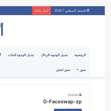
الجمعة, أغسطس 7 2026
أخبار عاجلة
أ
الرئيسية
تبديل الوجوه للرجال
تبديل الوجوه للبنات
أ
صور
صور امجيز
cbtarab
G-Faceswap-zp