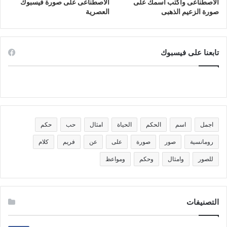
الاصطناعى واكتب اسمك على
الاصطناعى على صورة فيسبوك
صورة الزعيم الذهبى
العصرية
تابعنا على فيسبوك
اجمل
اسم
الحكم
الحياة
امثال
حب
حكم
رومانسية
صور
صورة
على
عن
فريم
كلام
للصور
وامثال
وحكم
ومواعظ
التصنيفات