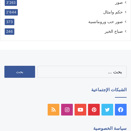
صور
3٬263
حكم وامثال
2٬644
صور حب ورومانسية
373
صباح الخير
246
البحث
عن:
الشبكات الإجتماعية
فيسبوك
تويتر
بينتيريست
يوتيوب
انستقرام
ملخص
الموقع
سياسة الخصوصية