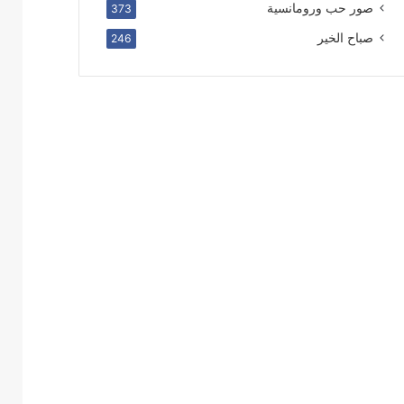
صور حب ورومانسية
373
صباح الخير
246