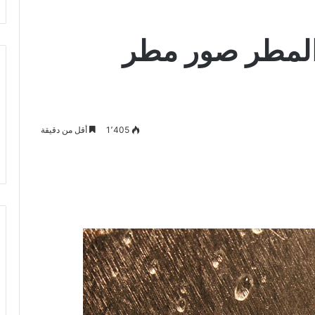
لمطر صور مطر
1٬405
أقل من دقيقة