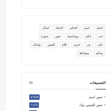
اجمل
اسم
الحكم
الحياة
امثال
حب
حكم
رومانسية
صور
صورة
على
عن
فريم
كلام
للصور
وامثال
وحكم
ومواعظ
التصنيفات
صور اسم
4٬628
صور للفيس بوك
1٬473