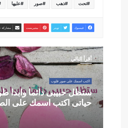
تحت
ذهب
صور
عليها
فيسبوك
تويتر
بينتيريست
مشاركة عب
أقرأ التالي
اكتب اسمك على صور قلوب
ستظل حبيبى دائما وابدا طو
حياتى اكتب اسمك على الص