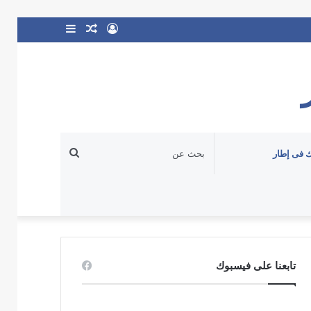
تسجيل
مقال
إضافة
الدخول
عشوائي
عمود
جانبي
بحث
 فى إطار
عن
تابعنا على فيسبوك