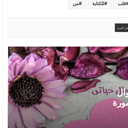
قلب
للكتابة
من
ر البريد
ستظل حبيبى دائما وابدا طوال حياتى اكتب
اسمك على الصورة
ال
ورة
حبيبى دائما اكتب اسمك على الصورة
اكتب على قلب كرستال اسم من تحب