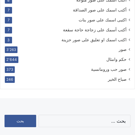
8
أكتب اسمك على صور الصداقة
7
اكتبى اسمك على صور بنات
7
أكتب أسمك على زجاجة حاجة سقعة
7
اكتب اسمك او تعليق على صور حزينة
3
صور
3٬263
حكم وامثال
2٬644
صور حب ورومانسية
373
صباح الخير
246
البحث
عن: