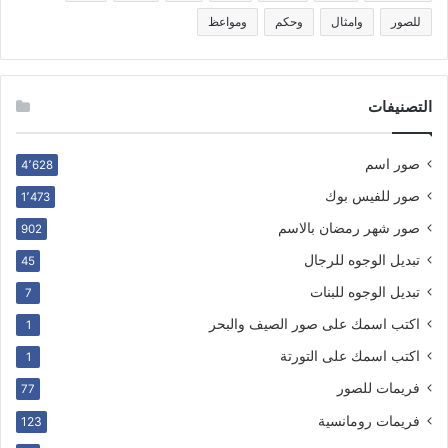
للصور
وامثال
وحكم
ومواعظ
التصنيفات
صور اسم
4٬628
صور للفيس بوك
1٬473
صور شهر رمضان بالاسم
902
تبديل الوجوه للرجال
45
تبديل الوجوه للبنات
7
اكتب اسمك على صور الصيف والبحر
1
اكتب اسمك على التورتة
1
فريمات للصور
77
فريمات رومانسية
123