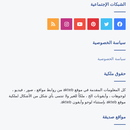
الشبكات الإجتماعية
فيسبوك
تويتر
بينتيريست
يوتيوب
انستقرام
ملخص
الموقع
سياسة الخصوصية
RSS
سياسة الخصوصية
حقوق ملكية
كل المعلومات المقدمة في موقع akteb من روابط مواقع ، صور ، فيديو ،
لوجوهات ، وأيقونات الخ ، ملكاً للغير ولا تنتمى بأي شكل من الأشكال لملكية
موقع akteb بإستثناء لوجو وأيقون akteb.
مواقع صديقة