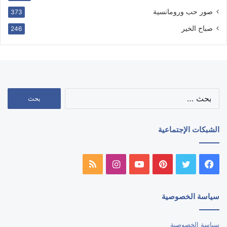
صور حب ورومانسية
373
صباح الخير
246
البحث
عن:
الشبكات الإجتماعية
فيسبوك
تويتر
بينتيريست
يوتيوب
انستقرام
ملخص
الموقع
سياسة الخصوصية
RSS
سياسة الخصوصية