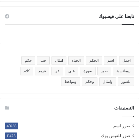
تابعنا على فيسبوك
اجمل
اسم
الحكم
الحياة
امثال
حب
حكم
رومانسية
صور
صورة
على
عن
فريم
كلام
للصور
وامثال
وحكم
ومواعظ
التصنيفات
صور اسم
4٬628
صور للفيس بوك
1٬473